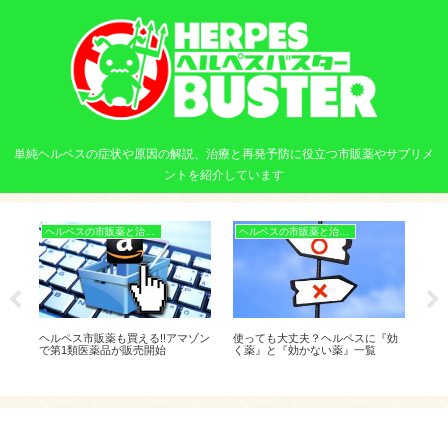
単純ヘルペスの症状や原因の解説、治療と再発予防に役立つ市販薬やサプリメ
ントを紹介しています
ヘルペスの市販薬と治療法
ヘルペスの市販薬と治療法
ヘ
ヒゲ
ヘルペス市販薬も買える!!アマゾン
使っても大丈夫？ヘルペスに『効
ヘ
で第1類医薬品が販売開始
く薬』と『効かない薬』一覧
日