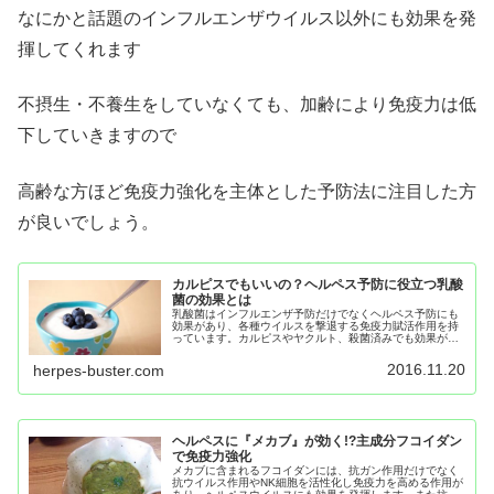
なにかと話題のインフルエンザウイルス以外にも効果を発
揮してくれます
不摂生・不養生をしていなくても、加齢により免疫力は低
下していきますので
高齢な方ほど免疫力強化を主体とした予防法に注目した方
が良いでしょう。
カルピスでもいいの？ヘルペス予防に役立つ乳酸
菌の効果とは
乳酸菌はインフルエンザ予防だけでなくヘルペス予防にも
効果があり、各種ウイルスを撃退する免疫力賦活作用を持
っています。カルピスやヤクルト、殺菌済みでも効果が得
られ、話題のプラズマ乳酸菌なら免疫細胞全般に高い効果
が得られます。
2016.11.20
herpes-buster.com
ヘルペスに『メカブ』が効く!?主成分フコイダン
で免疫力強化
メカブに含まれるフコイダンには、抗ガン作用だけでなく
抗ウイルス作用やNK細胞を活性化し免疫力を高める作用が