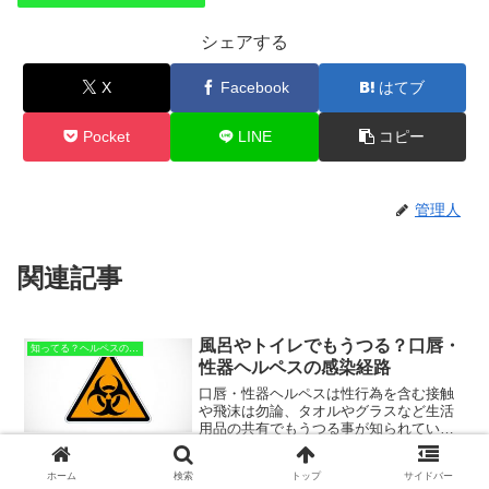
シェアする
X
Facebook
はてブ
Pocket
LINE
コピー
管理人
関連記事
風呂やトイレでもうつる？口唇・
知ってる？ヘルペスの基本
性器ヘルペスの感染経路
口唇・性器ヘルペスは性行為を含む接触
や飛沫は勿論、タオルやグラスなど生活
用品の共有でもうつる事が知られていま
す。細胞を離れたヘルペスウイルスの寿
2016.08.12
命は数時間ですが、風呂やトイレでも感
ホーム
検索
トップ
サイドバー
染することはあり得るのでしょうか？
えっ!?手や腕にもヘルペスが…間