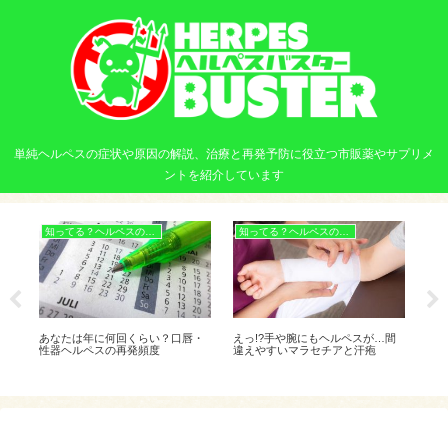
単純ヘルペスの症状や原因の解説、治療と再発予防に役立つ市販薬やサプリメ
ントを紹介しています
知ってる？ヘルペスの基本
知ってる？ヘルペスの基本
ヘ
夏に
あなたは年に何回くらい？口唇・
えっ!?手や腕にもヘルペスが…間
ヘル
性器ヘルペスの再発頻度
違えやすいマラセチアと汗疱
成