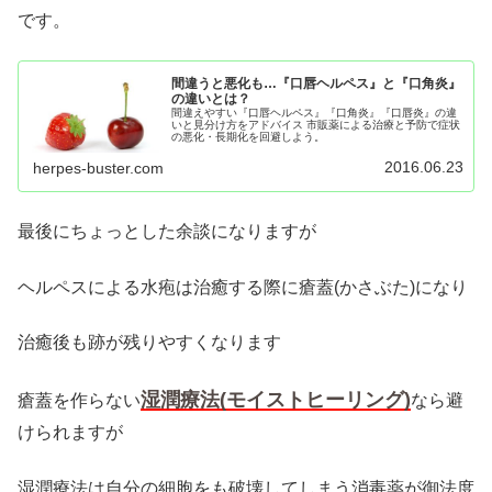
です。
間違うと悪化も…『口唇ヘルペス』と『口角炎』
の違いとは？
間違えやすい『口唇ヘルペス』『口角炎』『口唇炎』の違
いと見分け方をアドバイス 市販薬による治療と予防で症状
の悪化・長期化を回避しよう。
2016.06.23
herpes-buster.com
最後にちょっとした余談になりますが
ヘルペスによる水疱は治癒する際に瘡蓋(かさぶた)になり
治癒後も跡が残りやすくなります
湿潤療法(モイストヒーリング)
瘡蓋を作らない
なら避
けられますが
湿潤療法は自分の細胞をも破壊してしまう消毒薬が御法度