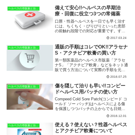
備えて安心!!ヘルペスの早期治
ヘルペスの市販薬と治療法
療・回復に役立つ3つの常備薬
口唇・性器ヘルペスを一日でも早く治す
には、ちくちく・ぴりぴりといった患部
の前触れ段階での対応が重要です。すぐ
に使える常備薬として『バルトレック
2017.03.24
ス』『アラセナS』などの抗ウイルス薬や
『エタノール』『イソジン』などヘルペ
通販の手順はコレでOK!!アラセナ
ヘルペスの市販薬と治療法
スウイルスを殺菌可能な消毒薬を手元に
S・アクチビア軟膏の買い方
置いておきましょう。
第一類医薬品のヘルペス市販薬「アラセ
ナS」「アクチビア軟膏」などをネット通
販で買う方法について実際の手順を元に
解説しています。
2016.07.25
傷を隠して治りも早い!!コンピー
ヘルペスの市販薬と治療法
ドヘルペス用パッチの使い方
Compeed Cold Sore Patch(コンピード コ
ールド ソー パッチ)はヘルペスによる傷
を保護しつつパッチの上からでも日焼け
止めや口紅などの化粧品・メイク用品が
2016.12.01
使えます。傷を治療しながら目立たない
様に隠す事ができ、キズパワーパッドの
使える？使えない？性器ヘルペス
ヘルペスの市販薬と治療法
湿潤治療と同様に成分のハイドロコロイ
とアクチビア軟膏について
ド075がアクシロビル5％クリームに匹敵