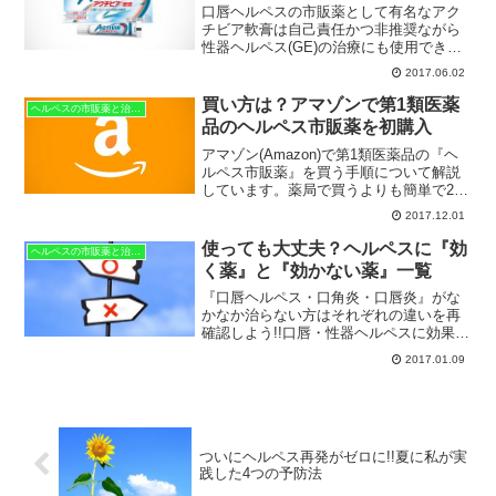
する治療効果を発揮します。
口唇ヘルペスの市販薬として有名なアク
チビア軟膏は自己責任かつ非推奨ながら
性器ヘルペス(GE)の治療にも使用でき、
医療用の処方薬であるゾビラックス軟膏
2017.06.02
と同じアシクロビルが5％含有された、単
純ヘルペスに効果のある外用薬です。
買い方は？アマゾンで第1類医薬
ヘルペスの市販薬と治療法
品のヘルペス市販薬を初購入
アマゾン(Amazon)で第1類医薬品の『ヘ
ルペス市販薬』を買う手順について解説
しています。薬局で買うよりも簡単で2ス
テップで注文が完了しますが、楽天や
2017.12.01
YAHOO!ショッピングと同様に担当の薬
剤師から販売可能である旨のメールが返
使っても大丈夫？ヘルペスに『効
ヘルペスの市販薬と治療法
信されるシステムになっています。
く薬』と『効かない薬』一覧
『口唇ヘルペス・口角炎・口唇炎』がな
かなか治らない方はそれぞれの違いを再
確認しよう!!口唇・性器ヘルペスに効果の
ある市販薬と効果の殆ど無い市販薬につ
2017.01.09
いて、随時更新しつつ一覧にしてまとめ
ています。
ついにヘルペス再発がゼロに!!夏に私が実
践した4つの予防法