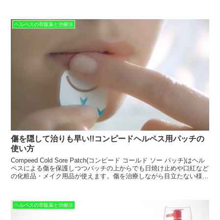
ます。
ヘルペスの市販薬と治療法
傷を隠して治りも早い!!コンピードヘルペス用パッチの
使い方
Compeed Cold Sore Patch(コンピード コールド ソー パッチ)はヘル
ペスによる傷を保護しつつパッチの上からでも日焼け止めや口紅など
の化粧品・メイク用品が使えます。傷を治療しながら目立たない様に
隠す事ができ、キズパワーパッドの湿潤治療と同様に成分のハイドロ
コロイド075がアクシロビル5％クリームに匹敵する治療効果を発揮
します。
ヘルペスの市販薬と治療法