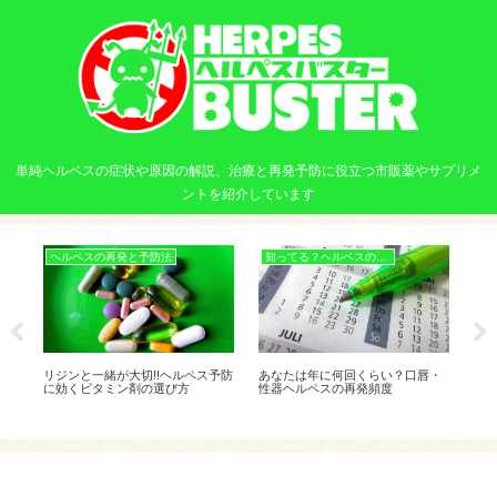
単純ヘルペスの症状や原因の解説、治療と再発予防に役立つ市販薬やサプリメ
ントを紹介しています
ヘルペスの再発と予防法
知ってる？ヘルペスの基本
リジンと一緒が大切!!ヘルペス予防
あなたは年に何回くらい？口唇・
ード
備え
に効くビタミン剤の選び方
性器ヘルペスの再発頻度
回復