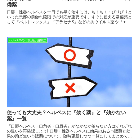
備薬
口唇・性器ヘルペスを一日でも早く治すには、ちくちく・ぴりぴりと
いった患部の前触れ段階での対応が重要です。すぐに使える常備薬と
して『バルトレックス』『アラセナS』などの抗ウイルス薬や『エタ
ノール』『イソジン』などヘルペスウイルスを殺菌可能な消毒薬を手
元に置いておきましょう。
ヘルペスの市販薬と治療法
使っても大丈夫？ヘルペスに『効く薬』と『効かない
薬』一覧
『口唇ヘルペス・口角炎・口唇炎』がなかなか治らない方はそれぞれ
の違いを再確認しよう!!口唇・性器ヘルペスに効果のある市販薬と効
果の殆ど無い市販薬について、随時更新しつつ一覧にしてまとめてい